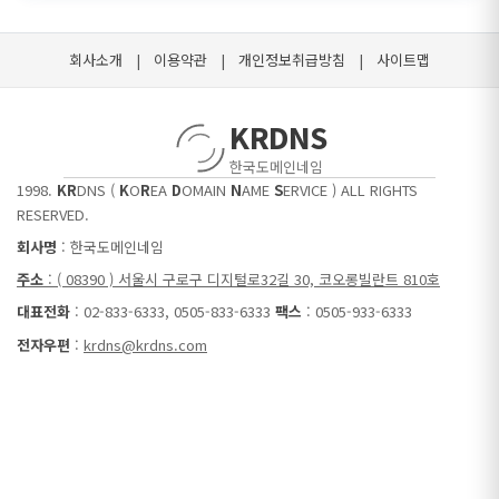
회사소개
|
이용약관
|
개인정보취급방침
|
사이트맵
KRDNS
한국도메인네임
1998.
KR
DNS (
K
O
R
EA
D
OMAIN
N
AME
S
ERVICE ) ALL RIGHTS
RESERVED.
회사명
: 한국도메인네임
주소
: ( 08390 ) 서울시 구로구 디지털로32길 30, 코오롱빌란트 810호
대표전화
: 02-833-6333, 0505-833-6333
팩스
: 0505-933-6333
전자우편
:
krdns@krdns.com