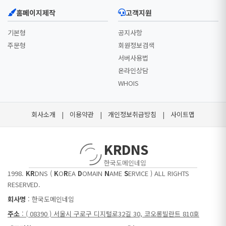
홈페이지제작
고객지원
기본형
공지사항
주문형
회원정보검색
서버사용법
온라인상담
WHOIS
회사소개
|
이용약관
|
개인정보취급방침
|
사이트맵
KRDNS
한국도메인네임
1998.
KR
DNS (
K
O
R
EA
D
OMAIN
N
AME
S
ERVICE ) ALL RIGHTS
RESERVED.
회사명
: 한국도메인네임
주소
: ( 08390 ) 서울시 구로구 디지털로32길 30, 코오롱빌란트 810호