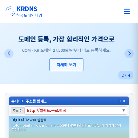
KRDNS
한국도메인네임
웹호스팅, 용량 걱정 없이
서버 공간 임대부터 리셀러형까지, 무제한 용량으로 안정적인 서비스를
하세요.
자세히 보기
2
/
4
홈페이지 주소를 짧게...
─
□
×
http://빌란트.구로.한국
주소(D)
▼
Digital Tower 빌란트
Kolon Digital Tower Billant 코오롱디지털타워빌란트가 당신의 기업과 함께
성장합니다.