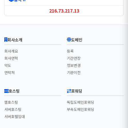
216.73.217.13
회사소개
도메인
회사개요
등록
회사연혁
기간연장
약도
정보변경
연락처
기관이전
호스팅
포워딩
웹호스팅
독립도메인포워딩
서버호스팅
부속도메인포워딩
서버호텔임대