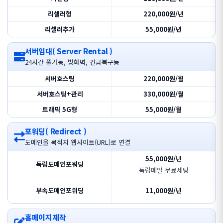
리셀러형
220,000원/년
리셀러추가
55,000원/년
서버임대( Server Rental )
24시간 풀가동, 방화벽, 긴급복구등
서버호스팅
220,000원/월
서버호스팅+관리
330,000원/월
트래픽 5G형
55,000원/월
포워딩( Redirect )
도메인을 목적지 웹사이트(URL)로 연결
55,000원/년
독립도메인포워딩
독립메일 무료세팅
부속도메인포워딩
11,000원/년
홈페이지제작